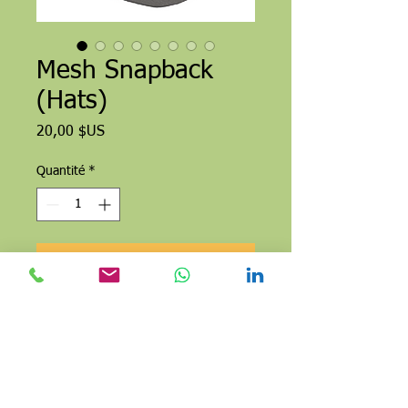
Mesh Snapback
(Hats)
Prix
20,00 $US
Quantité
*
Ajouter au panier
Commander et payer